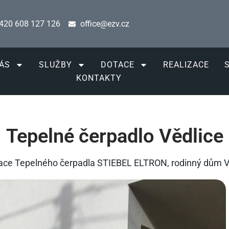
420 608 127 126
office@ezv.cz
ÁS
SLUŽBY
DOTACE
REALIZACE
KONTAKTY
Tepelné čerpadlo Vědlice
lace Tepelného čerpadla STIEBEL ELTRON, rodinný dům V