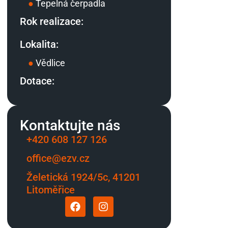
●
Tepelná čerpadla
Rok realizace:
Lokalita:
●
Vědlice
Dotace:
Kontaktujte nás
+420 608 127 126
office@ezv.cz
Želetická 1924/5c, 41201
Litoměřice