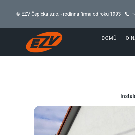
© EZV Čepička s.r.o. - rodinná firma od roku 1993
+
DOMŮ
O N
Insta