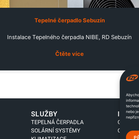
Tepelné čerpadlo Sebuzín
Instalace Tepelného čerpadla NIBE, RD Sebuzín
Čtěte více
Abychom
informa
technol
nebo j
SLUŽBY
INFO
nepřízn
TEPELNÁ ČERPADLA
GDPR
SOLÁRNÍ SYSTÉMY
COOKIE
P
KLIMATIZACE