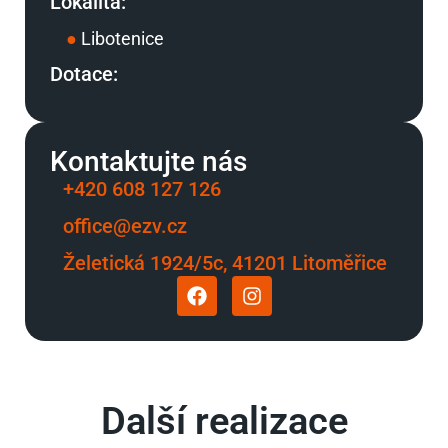
Lokalita:
●
Libotenice
Dotace:
Kontaktujte nás
+420 608 127 126
office@ezv.cz
Želetická 1924/5c, 41201 Litoměřice
Další realizace