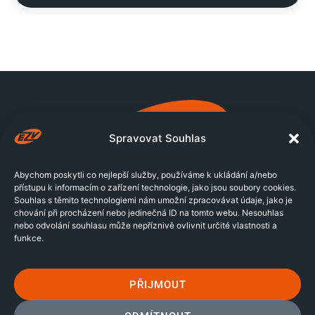
Spravovat Souhlas
Abychom poskytli co nejlepší služby, používáme k ukládání a/nebo
přístupu k informacím o zařízení technologie, jako jsou soubory cookies.
KONTAKTY
Souhlas s těmito technologiemi nám umožní zpracovávat údaje, jako je
+420 608 127 126
chování při procházení nebo jedinečná ID na tomto webu. Nesouhlas
nebo odvolání souhlasu může nepříznivě ovlivnit určité vlastnosti a
office@ezv.cz
funkce.
Želetická 1924/5c
41201 Litoměřice
PŘIJMOUT
SLUŽBY
TEPELNÁ ČERPADLA