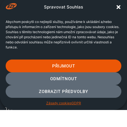
Spravovat Souhlas
Abychom poskytli co nejlepší služby, používáme k ukládání a/nebo
přístupu k informacím o zařízení technologie, jako jsou soubory cookies.
Souhlas s těmito technologiemi nám umožní zpracovávat údaje, jako je
KONTAKTY
chování při procházení nebo jedinečná ID na tomto webu. Nesouhlas
nebo odvolání souhlasu může nepříznivě ovlivnit určité vlastnosti a
+420 608 127 126
funkce.
office@ezv.cz
Želetická 1924/5c
PŘIJMOUT
41201 Litoměřice
SLUŽBY
ODMÍTNOUT
TEPELNÁ ČERPADLA
ZOBRAZIT PŘEDVOLBY
SOLÁRNÍ SYSTÉMY
KLIMATIZACE
Zásady cookies
GDPR
TOPNÉ SYSTÉMY
INFORMACE
GDPR