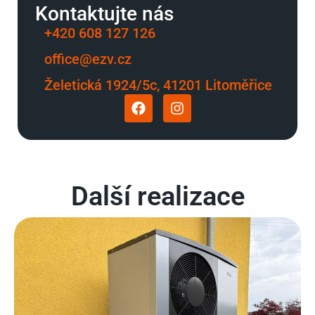
Kontaktujte nás
+420 608 127 126
office@ezv.cz
Želetická 1924/5c, 41201 Litoměřice
Další realizace